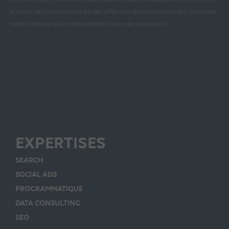
Votre adresse email sera utilisée par Ad’s up Consulting aux fins de vous
envoyer des informations sur ses différents services et activités.
Consultez
notre Politique de confidentialité ici pour en savoir plus
EXPERTISES
SEARCH
SOCIAL ADS
PROGRAMMATIQUE
DATA CONSULTING
SEO