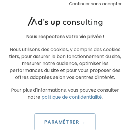
Continuer sans accepter
AI Overviews & AI Mode : le
décryptage du lancement
français
Nous respectons votre vie privée !
Le 20 juillet 2026
par
Guillaume
Nous utilisons des cookies, y compris des cookies
tiers, pour assurer le bon fonctionnement du site,
LIRE L'ARTICLE
mesurer notre audience, optimiser les
performances du site et pour vous proposer des
offres adaptées selon vos centres d'intérêt.
Pour plus d'informations, vous pouvez consulter
SEA
GOOGLE ADS
notre
politique de confidentialité
.
PARAMÉTRER →