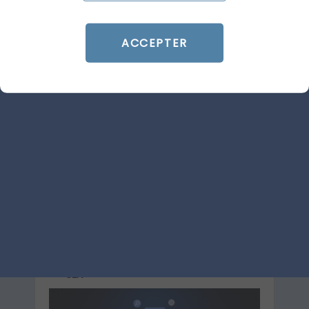
ACCEPTER
ARTICLE DE BLOG
Video campaign groups :
Google Ads coordonne reach
et fréquence sur YouTube
Le 16 juillet 2026
par
Guillaume
LIRE L'ARTICLE
SEA
GOOGLE ADS