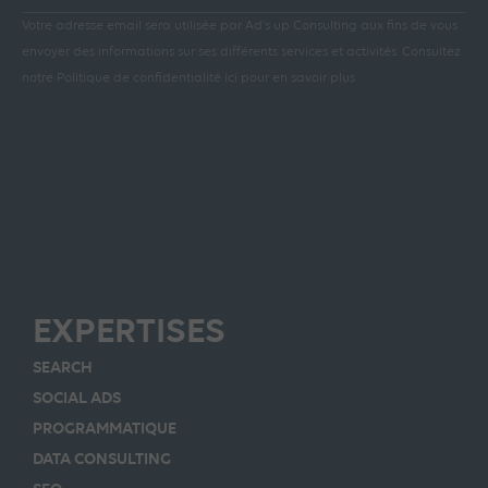
Votre adresse email sera utilisée par Ad’s up Consulting aux fins de vous
envoyer des informations sur ses différents services et activités.
Consultez
notre Politique de confidentialité ici pour en savoir plus
EXPERTISES
SEARCH
SOCIAL ADS
PROGRAMMATIQUE
DATA CONSULTING