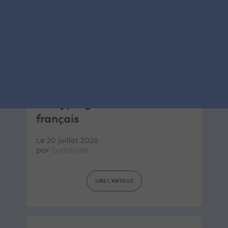
ARTICLE DE BLOG
AI Overviews & AI Mode : le
décryptage du lancement
français
Le 20 juillet 2026
par
Guillaume
LIRE L'ARTICLE