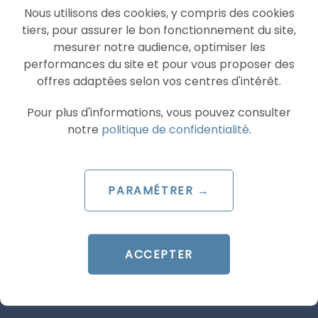
partenaire.
Nous utilisons des cookies, y compris des cookies
tiers, pour assurer le bon fonctionnement du site,
N’hésitez pas à
contacter
l’un de nos
mesurer notre audience, optimiser les
consultants Ad’s up pour tout complément
performances du site et pour vous proposer des
d’information sur notre
agence Google Ads
offres adaptées selon vos centres d'intérêt.
certifiée ou pour vous accompagner dans votre
stratégie d’acquisition sur
Google Ads
.
Pour plus d'informations, vous pouvez consulter
notre
politique de confidentialité
.
Articles similaires
PARAMÉTRER →
ACCEPTER
SEA
GOOGLE ADS