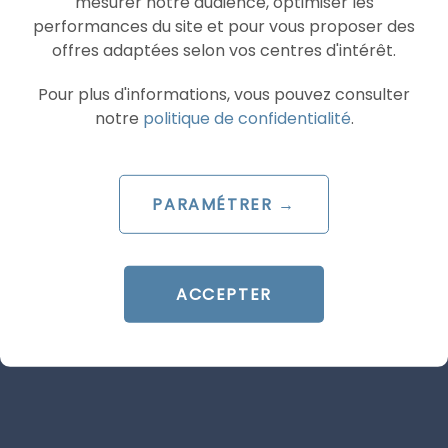
mesurer notre audience, optimiser les
ARTICLE DE BLOG
performances du site et pour vous proposer des
AI Overviews & AI Mode : le
offres adaptées selon vos centres d'intérêt.
décryptage du lancement
Pour plus d'informations, vous pouvez consulter
français
notre
politique de confidentialité
.
Le 20 juillet 2026
par
Guillaume
PARAMÉTRER →
LIRE L'ARTICLE
ACCEPTER
SEA
GOOGLE ADS