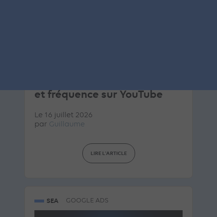
ARTICLE DE BLOG
Video campaign groups :
Google Ads coordonne reach
et fréquence sur YouTube
Le 16 juillet 2026
par
Guillaume
LIRE L'ARTICLE
SEA
GOOGLE ADS