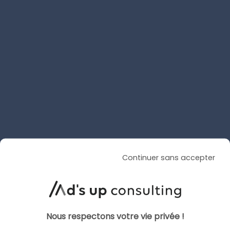
ARTICLE DE BLOG
AI Overviews & AI Mode : le
décryptage du lancement
français
Le 20 juillet 2026
par
Guillaume
Continuer sans accepter
LIRE L'ARTICLE
Nous respectons votre vie privée !