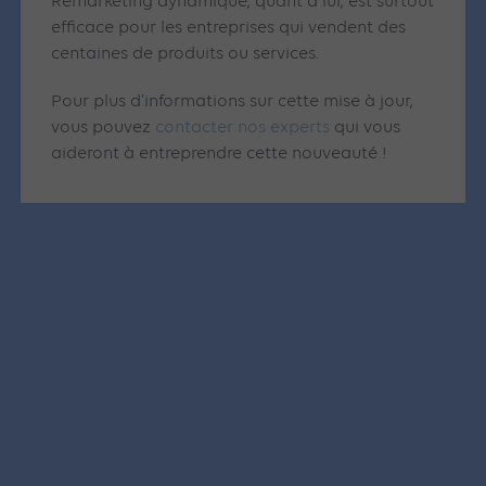
Remarketing dynamique, quant à lui, est surtout
efficace pour les entreprises qui vendent des
centaines de produits ou services.
Pour plus d’informations sur cette mise à jour,
vous pouvez
contacter nos experts
qui vous
aideront à entreprendre cette nouveauté !
Articles similaires
SEA
GOOGLE ADS