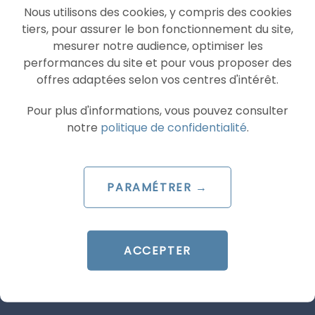
SEA
GOOGLE ADS
Nous utilisons des cookies, y compris des cookies
tiers, pour assurer le bon fonctionnement du site,
mesurer notre audience, optimiser les
performances du site et pour vous proposer des
offres adaptées selon vos centres d'intérêt.
Pour plus d'informations, vous pouvez consulter
notre
politique de confidentialité
.
ARTICLE DE BLOG
Video campaign groups :
PARAMÉTRER →
Google Ads coordonne reach
et fréquence sur YouTube
ACCEPTER
Le 16 juillet 2026
par
Guillaume
LIRE L'ARTICLE