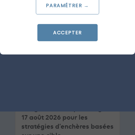
LIRE L'ARTICLE
PARAMÉTRER →
SEA
GOOGLE ADS
ACCEPTER
ARTICLE DE BLOG
Google Ads : ce qui change le
17 août 2026 pour les
stratégies d’enchères basées