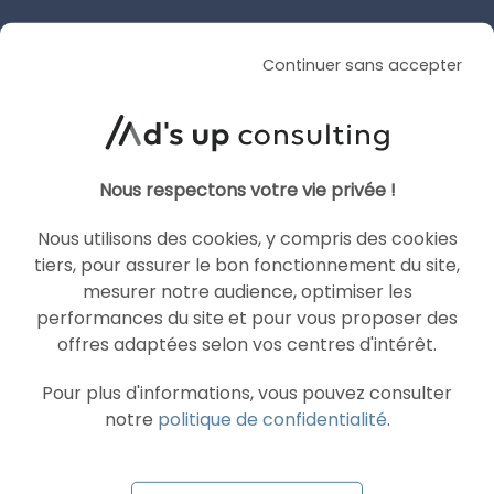
SEA
GOOGLE ADS
Continuer sans accepter
Nous respectons votre vie privée !
Nous utilisons des cookies, y compris des cookies
tiers, pour assurer le bon fonctionnement du site,
mesurer notre audience, optimiser les
ARTICLE DE BLOG
performances du site et pour vous proposer des
AI Overviews et Mode IA
offres adaptées selon vos centres d'intérêt.
arrivent en France
Pour plus d'informations, vous pouvez consulter
Le 30 juin 2026
notre
politique de confidentialité
.
par
Guillaume