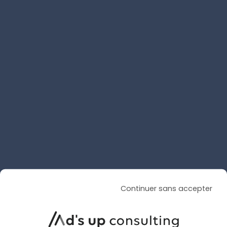
d’annonces Google AdWords
Le 24 février 2015
par
Béatrice
LIRE L'ARTICLE
SEA
GOOGLE ADS
Continuer sans accepter