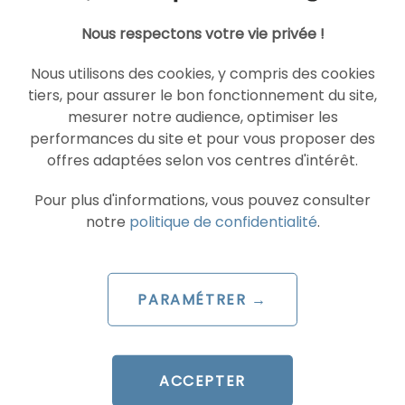
Nous respectons votre vie privée !
ARTICLE DE BLOG
Nous utilisons des cookies, y compris des cookies
Bêta Callout extensions
tiers, pour assurer le bon fonctionnement du site,
mesurer notre audience, optimiser les
Le 3 juillet 2014
performances du site et pour vous proposer des
par
Floriane
offres adaptées selon vos centres d'intérêt.
Pour plus d'informations, vous pouvez consulter
LIRE L'ARTICLE
notre
politique de confidentialité
.
SEA
GOOGLE ADS
PARAMÉTRER →
ACCEPTER