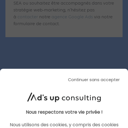
SEA ou souhaitez être accompagnés dans votre
stratégie web-marketing, n’hésitez pas
à
contacter
notre
agence Google Ads
via notre
formulaire de contact.
Articles similaires
Continuer sans accepter
SEA
GOOGLE ADS
Nous respectons votre vie privée !
Nous utilisons des cookies, y compris des cookies