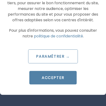
tiers, pour assurer le bon fonctionnement du site,
mesurer notre audience, optimiser les
performances du site et pour vous proposer des
ARTICLE DE BLOG
offres adaptées selon vos centres d'intérêt.
AI Overviews & AI Mode : le
Pour plus d'informations, vous pouvez consulter
décryptage du lancement
notre
politique de confidentialité
.
français
Le 20 juillet 2026
PARAMÉTRER →
par
Guillaume
LIRE L'ARTICLE
ACCEPTER
SEA
GOOGLE ADS