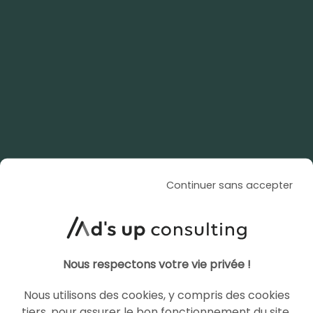
ARTICLE DE BLOG
Microsoft Ads : La fin de la
boîte noire pour le reporting
Performance Max ?
Le 6 mai 2026
par
Guillaume
Continuer sans accepter
LIRE L'ARTICLE
Nous respectons votre vie privée !
SEA
MICROSOFT ADS
Nous utilisons des cookies, y compris des cookies
tiers, pour assurer le bon fonctionnement du site,