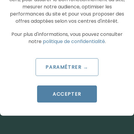
mesurer notre audience, optimiser les
performances du site et pour vous proposer des
offres adaptées selon vos centres d'intérêt.
Pour plus d'informations, vous pouvez consulter
notre
politique de confidentialité
.
ARTICLE DE BLOG
Microsoft Ads : La fin de la
PARAMÉTRER →
boîte noire pour le reporting
Performance Max ?
Le 4 mai 2026
ACCEPTER
par
Charlotte
LIRE L'ARTICLE