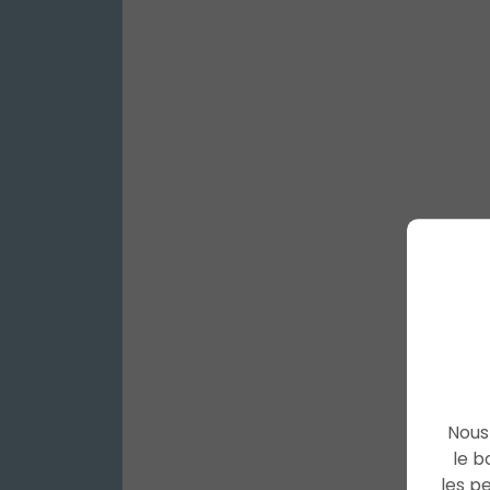
Nous 
le b
les p