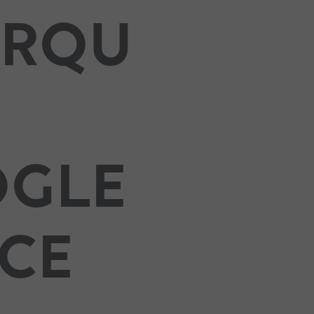
URQU
GLE
CE