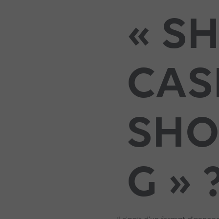
« S
CAS
SHO
G » 