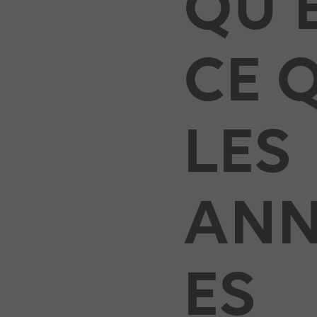
QU’
CE 
LES
AN
ES