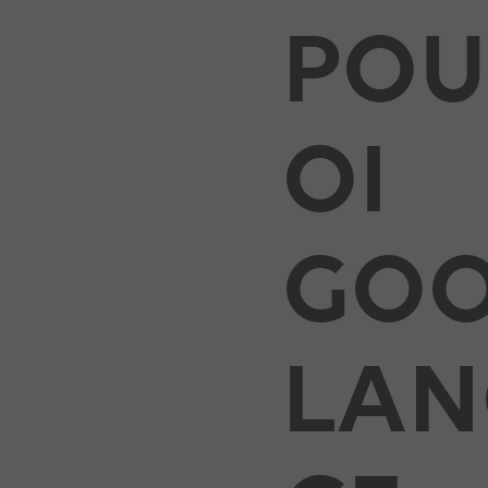
PO
OI
GOO
LAN