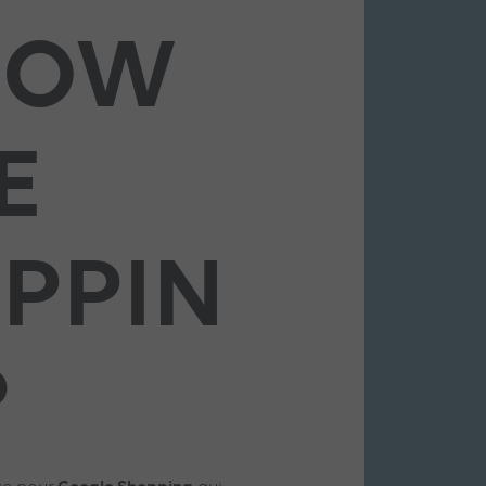
HOW
E
PPIN
?