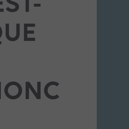
EST-
QUE
NONC