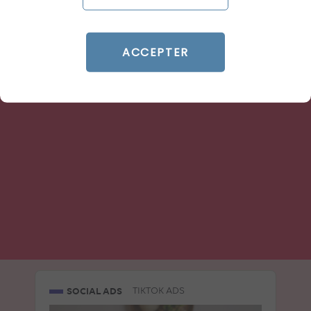
ACCEPTER
ARTICLE DE BLOG
TikTok lance Agentic Hub :
les AI Skills qui redéfinissent
le pilotage Ads
Le 8 juillet 2026
par
Davidson
LIRE L'ARTICLE
SOCIAL ADS
TIKTOK ADS