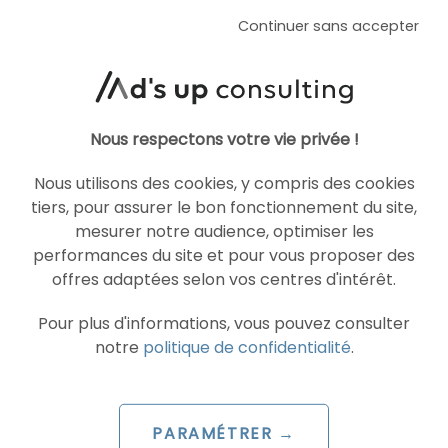
ARTICLE DE BLOG
Continuer sans accepter
TikTok améliore sa création
vidéo par IA avec Dreamina
Seedance 2.5
Nous respectons votre vie privée !
Le 4 août 2026
par
Davidson
Nous utilisons des cookies, y compris des cookies
tiers, pour assurer le bon fonctionnement du site,
mesurer notre audience, optimiser les
LIRE L'ARTICLE
performances du site et pour vous proposer des
offres adaptées selon vos centres d'intérêt.
Pour plus d'informations, vous pouvez consulter
SOCIAL ADS
TIKTOK ADS
notre
politique de confidentialité
.
PARAMÉTRER →