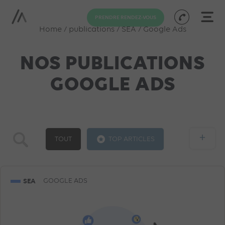
PRENDRE RENDEZ-VOUS
Home
/
publications
/
SEA
/
Google Ads
NOS PUBLICATIONS
GOOGLE ADS
+
TOUT
TOP ARTICLES
GOOGLE ADS
SOCIAL ADS
SEA
SEA
GOOGLE ADS
FACEBOOK ADS
SHOPPING ADS
SEO