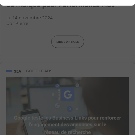
de marque pour Performance Max
Le 14 novembre 2024
par
Pierre
LIRE L'ARTICLE
SEA
GOOGLE ADS