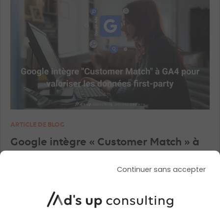
ARTICLE DE BLOG
Google intègre « Customer Match » à
GA4 pour valoriser les données first-
Continuer sans accepter
party
Le 28 novembre 2024
par
Pierre