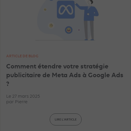
MICROSOFT ADS
INSTAGRAM ADS
TRACKING
TIKTOK ADS
YOUTUBE ADS
PINTEREST ADS
IA
FORMATION
ARTICLE DE BLOG
SNAPCHAT ADS
AMAZON ADS
Comment étendre votre stratégie
publicitaire de Meta Ads à Google Ads
DISPLAY & RTB
PROGRAMMATIQUE
?
Le 27 mars 2025
LINKEDIN ADS
GOOGLE ANALYTICS
par
Pierre
UNCATEGORIZED
GEO
WAZE ADS
LIRE L'ARTICLE