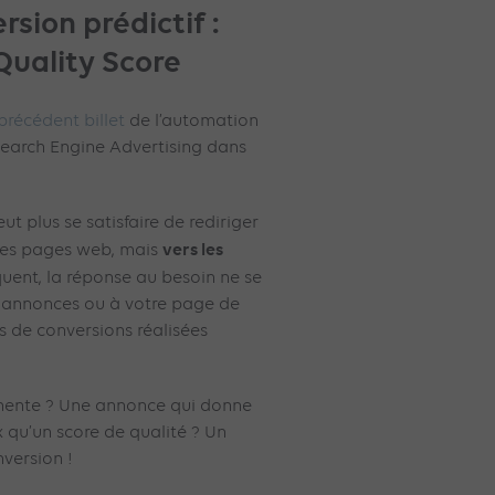
rsion prédictif :
 Quality Score
précédent billet
de l’automation
earch Engine Advertising dans
t plus se satisfaire de rediriger
vers les
nnes pages web, mais
quent, la réponse au besoin ne se
les annonces ou à votre page de
s de conversions réalisées
nente ? Une annonce qui donne
x qu’un score de qualité ? Un
nversion !