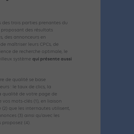
ts des trois parties prenantes du
r proposant des résultats
s, des annonceurs en
de maîtriser leurs CPCs, de
ience de recherche optimale, le
qui présente aussi
eilleux système
ore de qualité se base
urs : le taux de clics, la
a qualité de votre page de
e vos mots-clés (1), en liaison
(2) que les internautes utilisent,
nonces (3) ainsi qu’avec les
s proposez (4).