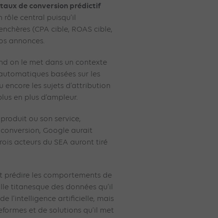
 taux de conversion prédictif
rôle central puisqu’il
enchères (CPA cible, ROAS cible,
vos annonces.
nd on le met dans un contexte
 automatiques basées sur les
u encore les sujets d’attribution
lus en plus d’ampleur.
 produit ou son service,
 conversion, Google aurait
s trois acteurs du SEA auront tiré
t prédire les comportements de
aille titanesque des données qu’il
 l’intelligence artificielle, mais
eformes et de solutions qu’il met