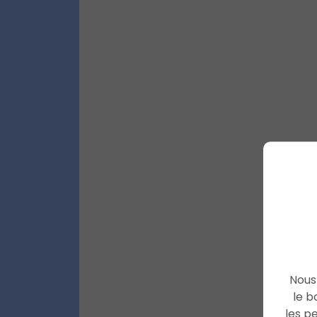
Nous 
le b
les p