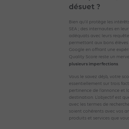
désuet ?
Bien qu’il protège les intérê
SEA ; des internautes en leu
adéquats avec leurs requête
permettant aux bons élèves 
Google en offrant une expér
Quality Score reste un merv
plusieurs imperfections
.
Vous le savez déjà, votre sc
essentiellement sur trois facte
pertinence de l’annonce et l
destination. L’objectif est qu
avec les termes de recherche 
soient cohérents avec vos an
produits et services que vou