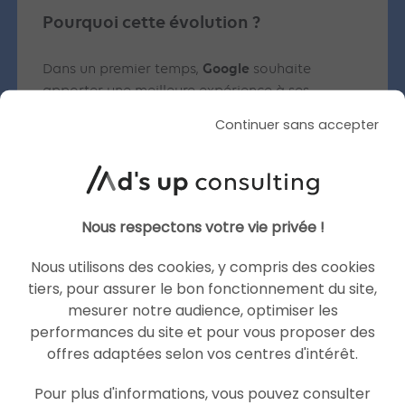
Pourquoi cette évolution ?
Google
Dans un premier temps,
souhaite
apporter une meilleure expérience à ses
utilisateurs en leur fournissant des annonces
Continuer sans accepter
plus pertinentes et plus précises.
Côté annonceurs, cette opportunité devrait
meilleure pertinence des
entraîner une
annonces
avec pour conséquence, une
Nous respectons votre vie privée !
augmentation de l’engagement
sur ces
niveau de qualité
Nous utilisons des cookies, y compris des cookies
dernières. Le
se verra lui aussi
taux
tiers, pour assurer le bon fonctionnement du site,
impacté par le biais d’une amélioration du
mesurer notre audience, optimiser les
de clics
réduction
, et pourra donc entraîner une
performances du site et pour vous proposer des
des coûts et une meilleure position
.
offres adaptées selon vos centres d'intérêt.
Avec plus de transparence et de clarté, cette
Pour plus d'informations, vous pouvez consulter
meilleure
évolution devrait engendrer une