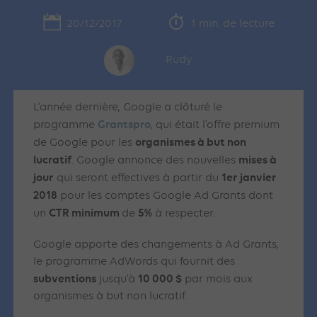
20/12/2017
1 min. de lecture
Rudy
L’année dernière, Google a clôturé le
Grantspro
programme
, qui était l’offre premium
organismes à but non
de Google pour les
lucratif
mises à
. Google annonce des nouvelles
jour
1er janvier
qui seront effectives à partir du
2018
pour les comptes Google Ad Grants dont
CTR minimum
5%
un
de
à respecter.
Google apporte des changements à Ad Grants,
le programme AdWords qui fournit des
subventions
10 000 $
jusqu’à
par mois aux
organismes à but non lucratif.