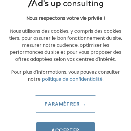
Google Ads coordonne reach
et fréquence sur YouTube
Nous respectons votre vie privée !
Le 16 juillet 2026
Nous utilisons des cookies, y compris des cookies
par
Guillaume
tiers, pour assurer le bon fonctionnement du site,
mesurer notre audience, optimiser les
LIRE L'ARTICLE
performances du site et pour vous proposer des
offres adaptées selon vos centres d'intérêt.
Pour plus d'informations, vous pouvez consulter
notre
politique de confidentialité
.
SEA
GOOGLE ADS
PARAMÉTRER →
ACCEPTER