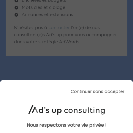
Enchères et budgets
Mots clés et ciblage
Annonces et extensions
N’hésitez pas à
contacter
l’un(e) de nos
consultant(e)s Ad’s up pour vous accompagner
dans votre stratégie AdWords.
Articles similaires
Continuer sans accepter
SEA
GOOGLE ADS
Nous respectons votre vie privée !