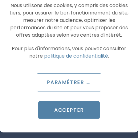
Nous utilisons des cookies, y compris des cookies
tiers, pour assurer le bon fonctionnement du site,
mesurer notre audience, optimiser les
performances du site et pour vous proposer des
offres adaptées selon vos centres d'intérêt.
ARTICLE DE BLOG
Pour plus d'informations, vous pouvez consulter
AI Overviews & AI Mode : le
notre
politique de confidentialité
.
décryptage du lancement
français
PARAMÉTRER →
Le 20 juillet 2026
par
Guillaume
ACCEPTER
LIRE L'ARTICLE