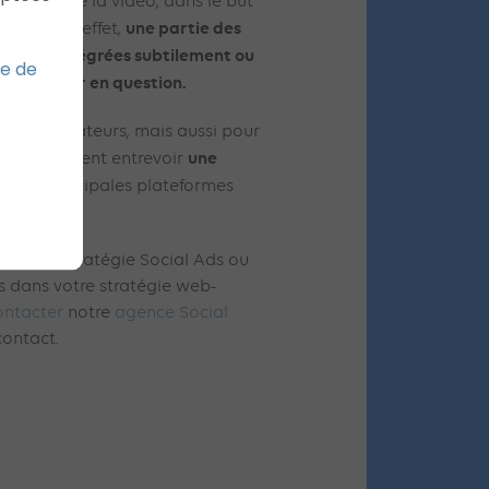
 endroit de la vidéo, dans le but
une partie des
ntenu. En effet,
icités, intégrées subtilement ou
ue de
au créateur en question.
our les créateurs, mais aussi pour
une
 dès à présent entrevoir
 deux principales plateformes
ur votre stratégie Social Ads ou
 dans votre stratégie web-
ontacter
notre
agence Social
contact.