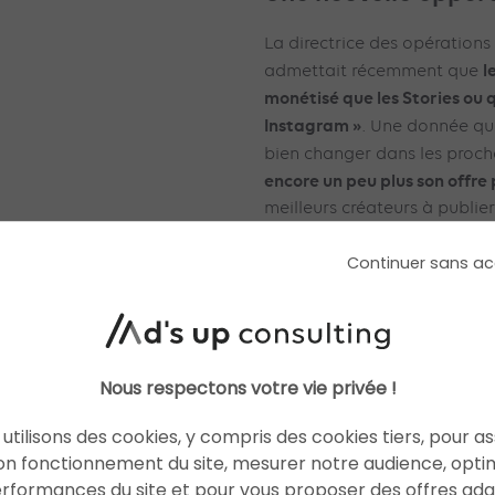
La directrice des opérations
l
admettait récemment que
monétisé que les Stories ou qu
Instagram »
. Une donnée qu
bien changer dans les proch
encore un peu plus son offre 
meilleurs créateurs à publie
engageants sur la plateform
Continuer sans ac
Aux États-Unis, au Mexique 
d’ores et déjà mis en place
dans l’espoir de monétiser 
exemple, les créateurs peuv
Nous respectons votre vie privée !
publicitaires à leurs vidéos,
d’une superposition semi-tra
utilisons des cookies, y compris des cookies tiers, pour a
visibles sans pour autant dég
on fonctionnement du site, mesurer notre audience, opti
Des stickers publicitaires p
erformances du site et pour vous proposer des offres ad