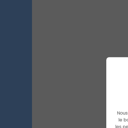
Nous 
le b
les p