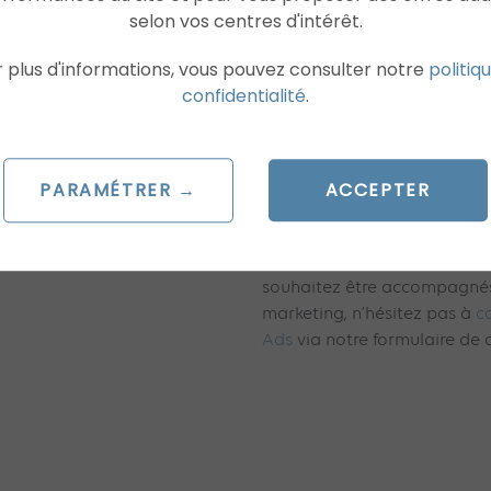
un créateur à n’importe quel
selon vos centres d'intérêt.
de l’aider à rémunérer son co
revenus générés par ces publ
 plus d'informations, vous pouvez consulter notre
politiq
non aux Reels, est reversée 
confidentialité
.
L’enjeu sera donc de taille p
les annonceurs, qui peuvent
nouvelle opportunité
PARAMÉTRER →
ACCEPTER
sur les
détenues par Meta.
Si vous avez des questions s
souhaitez être accompagnés
marketing, n’hésitez pas à
c
Ads
via notre formulaire de 