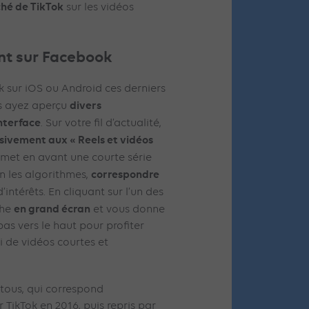
ché de TikTok
sur les vidéos
nt sur Facebook
k sur iOS ou Android ces derniers
divers
ous ayez aperçu
nterface
. Sur votre fil d’actualité,
sivement aux « Reels et vidéos
i met en avant une courte série
correspondre
on les algorithmes,
’intérêts. En cliquant sur l’un des
en grand écran
che
et vous donne
bas vers le haut pour profiter
i de vidéos courtes et
tous, qui correspond
 TikTok en 2016, puis repris par