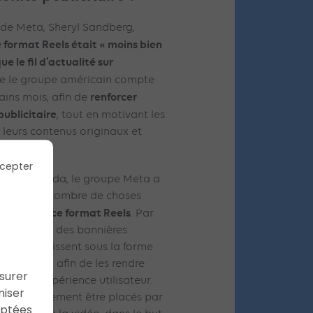
 de Meta, Sheryl Sandberg,
e format Reels était « moins bien
e le fil d’actualité sur
e le groupe américain compte
renforcer
ains mois, afin de
publicitaire
, tout en motivant les
r leurs contenus originaux et
e.
cepter
et au Canada, le groupe Meta a
 un certain nombre de choses
davantage ce format Reels
. Par
ent ajouter des bannières
 qui apparaissent sous la forme
nsparente, afin de les rendre
ssurer
rader l’expérience utilisateur.
miser
euvent également être placés par
aptées