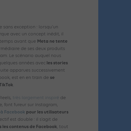
e sans exception : lorsqu’un
que avec un concept inédit, il
Meta ne tente
ngtemps avant que
ermédiaire de ses deux produits
ram. Le scénario auquel nous
les stories
a quelques années avec
nsuite apparues successivement
se
book, est en en train de
 TikTok
.
 Reels,
très largement inspiré
de
e, font fureur sur Instagram,
r à Facebook
pour les utilisateurs
jectif est double : il s’agit de
us les contenus de Facebook
, tout