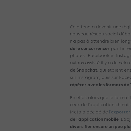
Cela tend à devenir une règl
nouveau réseau social débar
n’a pas à attendre bien lo
de le concurrencer
par l’int
phares : Facebook et Instag
avions assisté il y a de cel
de Snapchat
, qui étaient e
sur Instagram, puis sur Face
répéter avec les formats de
En effet, alors que le format
ceux de l’application chinois
l’exporte
Meta a décidé de
de l’application mobile
. L’ob
diversifier encore un peu pl