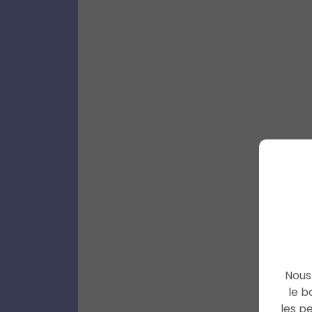
Nous 
le b
les p