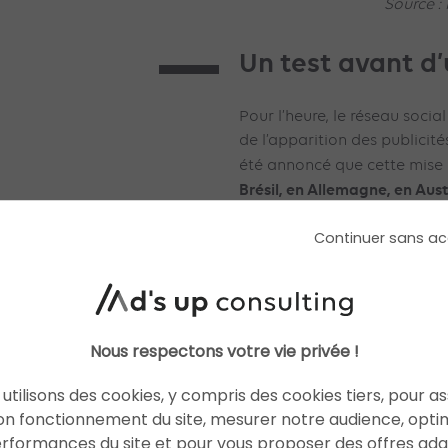
Source :
Un test avant d’
Pour l’heure, le réseau socia
de l’apparition des publicité
été annoncé que cette mise à
Brésil, en Allemagne, en Aust
temps. Des choix de localisa
Continuer sans ac
correspondent aux lieux où l
plus en vogue à travers le m
lancée en août dernier prend
plus importante dans le quot
TikTok (et à une soixantaine 
Nous respectons votre vie privée !
a été interdit par leur gouve
utilisons des cookies, y compris des cookies tiers, pour a
La stratégie de Facebook sem
on fonctionnement du site, mesurer notre audience, opti
compte tester les publicités
erformances du site et pour vous proposer des offres ad