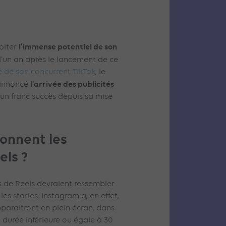
l’immense potentiel de son
oiter
d’un an après le lancement de ce
é de son concurrent TikTok
, le
l’arrivée des publicités
 annoncé
 un franc succès depuis sa mise
onnent les
els ?
és de Reels devraient ressembler
es stories. Instagram a, en effet,
paraitront en plein écran, dans
e durée inférieure ou égale à 30