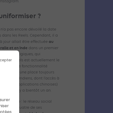
 Instagram.
uniformiser ?
l n’a pas encore dévoilé la date
s dans les Reels. Cependant, il a
au
 jour allait être effectuée
ralie et en Inde
dans un premier
tions stratégiques, qui
cepter
’onglet Reels est actuellement le
onde. Cette fonctionnalité
 d’ailleurs une place toujours
idien des Indiens, dont l’accès à
d’autres applications chinoises)
rnement il y a bientôt un an.
ssurer
ble claire : le réseau social
miser
 Reels sur quatre de ses
aptées