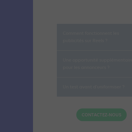
Comment fonctionnent les
publicités sur Reels ?
Une opportunité supplémentair
pour les annonceurs ?
Un test avant d'uniformiser ?
CONTACTEZ-NOUS