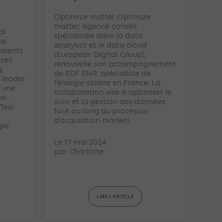
Optimize matter Optimize
matter, agence conseil
al
spécialisée dans la data
ce
analytics et le data cloud
alents
(European Digital Group),
seil
renouvelle son accompagnement
,
de EDF ENR, spécialiste de
 leader
l’énergie solaire en France. La
d’une
collaboration vise à optimiser le
ré-
suivi et la gestion des données
 Tea
tout au long du processus
d’acquisition marketi...
gie
Le 17 mai 2024
par
Charlotte
LIRE L'ARTICLE