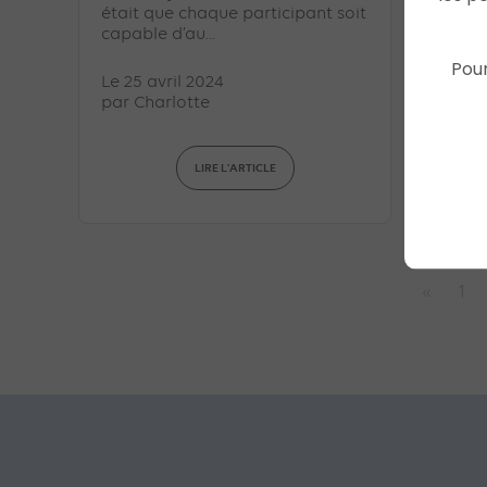
était que chaque participant soit
conseil
capable d’au...
up Cons
Pour
Le 25 avril 2024
Le 23 a
par
Charlotte
par
Ch
LIRE L'ARTICLE
«
1