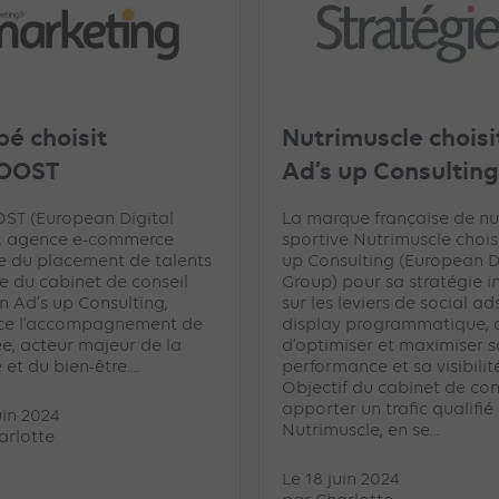
bé choisit
Nutrimuscle choisi
OOST
Ad’s up Consulting
T (European Digital
La marque française de nut
, agence e-commerce
sportive Nutrimuscle chois
e du placement de talents
up Consulting (European D
ie du cabinet de conseil
Group) pour sa stratégie i
n Ad’s up Consulting,
sur les leviers de social ad
ce l’accompagnement de
display programmatique, a
e, acteur majeur de la
d’optimiser et maximiser s
et du bien-être....
performance et sa visibilit
Objectif du cabinet de cons
apporter un trafic qualifié
uin 2024
Nutrimuscle, en se...
arlotte
Le 18 juin 2024