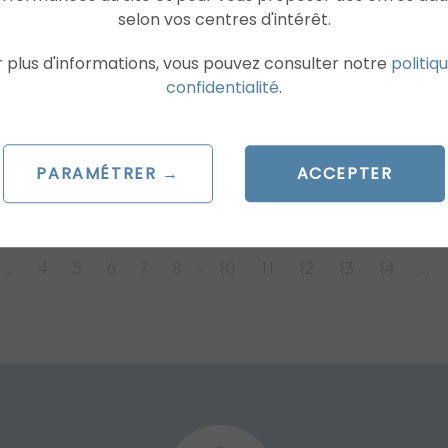
 en marketing digital Ad’s
selon vos centres d'intérêt.
ulting et est fondée par...
 plus d'informations, vous pouvez consulter notre
politiq
vril 2024
confidentialité
.
arlotte
LIRE L'ARTICLE
PARAMÉTRER →
ACCEPTER
…
4
5
6
7
8
10
11
12
13
14
…
9