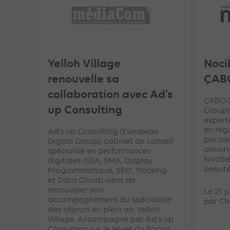
Yelloh Village
Noci
renouvelle sa
ÇAB
collaboration avec Ad’s
ÇABOOS
up Consulting
Group)
expert
en rég
Ad’s up Consulting (European
parisie
Digital Group), cabinet de conseil
annon
spécialisé en performances
Nocibé
digitales (SEA, SMA, Display
beauté 
Programmatique, SEO, Tracking
et Data Cloud) vient de
renouveler son
Le 21 j
accompagnement du spécialiste
par
Ch
des séjours en plein air, Yelloh
Village. Accompagné par Ad’s up
Consulting sur le levier du Social