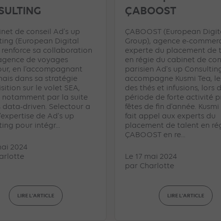
SULTING
ÇABOOST
inet de conseil Ad’s up
ÇABOOST (European Digit
ting (European Digital
Group), agence e-commer
 renforce sa collaboration
experte du placement de t
’agence de voyages
en régie du cabinet de con
our, en l’accompagnant
parisien Ad’s up Consulting
ais dans sa stratégie
accompagne Kusmi Tea, le
sition sur le volet SEA,
des thés et infusions, lors 
 notamment par la suite
période de forte activité p
s data-driven. Selectour a
fêtes de fin d’année. Kusmi
l’expertise de Ad’s up
fait appel aux experts du
ing pour intégr...
placement de talent en ré
ÇABOOST en re...
mai 2024
arlotte
Le 17 mai 2024
par
Charlotte
LIRE L'ARTICLE
LIRE L'ARTICLE