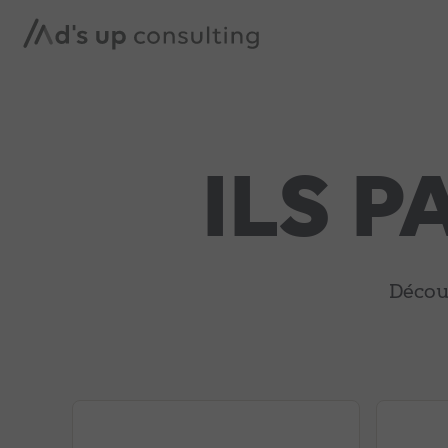
ILS 
Découv