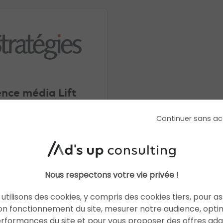
ence média Lift
le jour au sein du
Continuer sans ac
pe EDG
an Digital Group (EDG),
unit des experts sur chaque
 du digital, communique sur
tion d’une nouvelle entité,
Nous respectons votre vie privée !
ée Lift, « une agence
orientée consumer et
utilisons des cookies, y compris des cookies tiers, pour a
nsights », d’après un
on fonctionnement du site, mesurer notre audience, opti
iqué. L’agence média Lift
erformances du site et pour vous proposer des offres ad
ossée au cabinet de