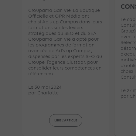
CON
Groupama Gan Vie, La Boutique
Officielle et OPR Média ont
Le cab
choisi Ad’s up Campus dans leurs
Consul
formations sur les leviers
Group)
stratégiques du SEO et du SEA.
avec l
Groupama Gan Vie a opté pour
Select
les programmes de formation
désorm
avancée de Ad’s up Campus,
d’acqui
dispensés par les experts SEO du
motivé
Groupe, l’agence Clustaar, pour
d’outil
consolider leurs compétences en
choisi 
référencem...
Consult
Le 30 mai 2024
Le 27 
par
Charlotte
par
Ch
LIRE L'ARTICLE