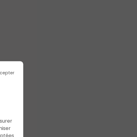
cepter
ssurer
miser
aptées