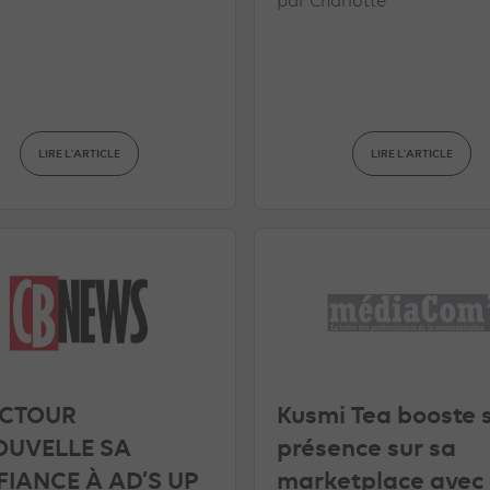
par
Charlotte
LIRE L'ARTICLE
LIRE L'ARTICLE
ECTOUR
Kusmi Tea booste 
OUVELLE SA
présence sur sa
IANCE À AD’S UP
marketplace avec