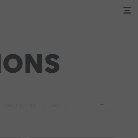
IONS
+
SHOPPING ADS
SEO
S
IA
FORMATION