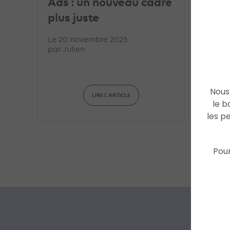
nouv
Ads : un nouveau cadre
de p
plus juste
sur l
Le 20 novembre 2025
par
Julien
Le 13 
par
Jul
Nous 
LIRE L'ARTICLE
le b
les p
Pour