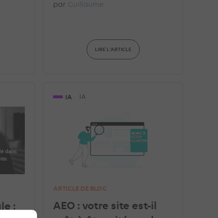
par
Guillaume
LIRE L'ARTICLE
IA
IA
ARTICLE DE BLOG
AEO : votre site est-il
e :