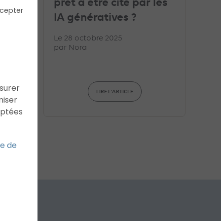
prêt à être cité par les
a
cepter
IA génératives ?
Le 28 octobre 2025
par
Nora
ssurer
LIRE L'ARTICLE
miser
aptées
ue de