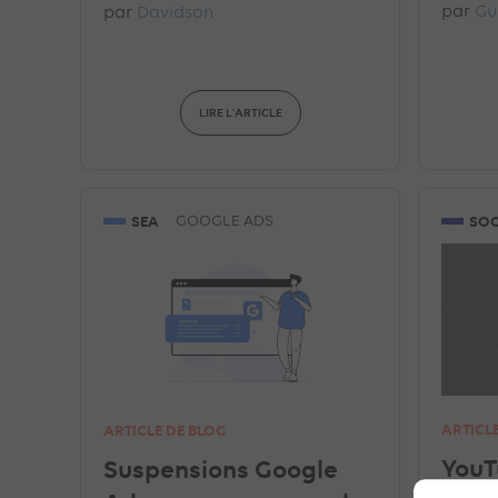
par
Gu
par
Davidson
LIRE L'ARTICLE
SEA
SOC
GOOGLE ADS
ARTICL
ARTICLE DE BLOG
YouT
Suspensions Google