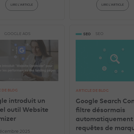
LIRE L'ARTICLE
LIRE L'ARTICLE
SEO
GOOGLE ADS
SEO
E DE BLOG
ARTICLE DE BLOG
le introduit un
Google Search Co
el outil Website
filtre désormais
mizer
automatiquement 
requêtes de marq
décembre 2025