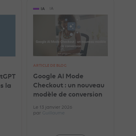
LE ANALYTICS
UNCATEGORIZED
IA
IA
ARTICLE DE BLOG
Google AI Mode
atGPT
Checkout : un nouveau
s la
modèle de conversion
Le 13 janvier 2026
par
Guillaume