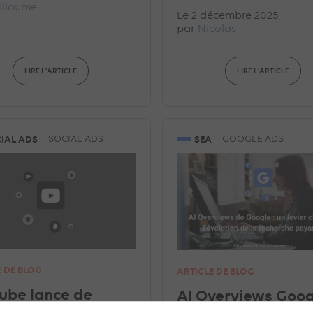
illaume
Le 2 décembre 2025
par
Nicolas
LIRE L'ARTICLE
LIRE L'ARTICLE
IAL ADS
SEA
SOCIAL ADS
GOOGLE ADS
E DE BLOG
ARTICLE DE BLOG
ube lance de
AI Overviews Googl