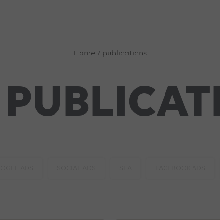
Home
/
publications
 PUBLICAT
OGLE ADS
SOCIAL ADS
SEA
FACEBOOK ADS
CKING
TIKTOK ADS
YOUTUBE ADS
PINTEREST AD