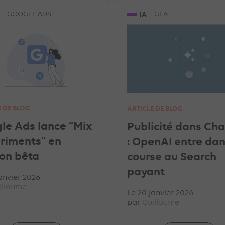
 & RTB
PROGRAMMATIQUE
LINKEDIN ADS
GOOG
IA
GOOGLE ADS
GEA
GEA
E DE BLOG
ARTICLE DE BLOG
le Ads lance “Mix
Publicité dans Ch
riments” en
: OpenAI entre dan
ion bêta
course au Search
payant
anvier 2026
illaume
Le 20 janvier 2026
par
Guillaume