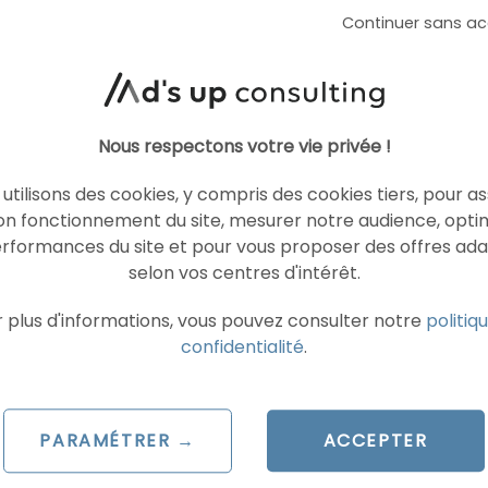
eaux indicateurs
un tournant pour l
Continuer sans ac
erformance basé
recherche payante
’IA
Le 5 novembre 2025
par
Julien
novembre 2025
ien
Nous respectons votre vie privée !
utilisons des cookies, y compris des cookies tiers, pour a
LIRE L'ARTICLE
LIRE L'ARTICLE
on fonctionnement du site, mesurer notre audience, opti
erformances du site et pour vous proposer des offres ad
selon vos centres d'intérêt.
 plus d'informations, vous pouvez consulter notre
politiq
«
1
2
3
4
6
7
8
9
10
…
82
»
5
confidentialité
.
PARAMÉTRER →
ACCEPTER