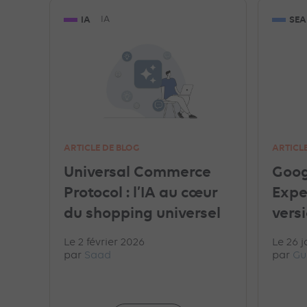
SNAPCHAT ADS
AMAZON ADS
DISPLAY
IA
SEA
IA
GEO
WAZE ADS
DATA
EN RÉGIE
ARTICLE DE BLOG
ARTICL
Universal Commerce
Goog
Protocol : l’IA au cœur
Expe
du shopping universel
vers
Le 2 février 2026
Le 26 j
par
Saad
par
Gu