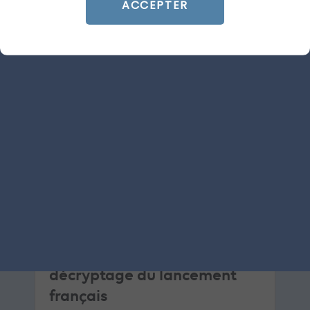
Articles similaires
ACCEPTER
SEA
GOOGLE ADS
ARTICLE DE BLOG
AI Overviews & AI Mode : le
décryptage du lancement
français