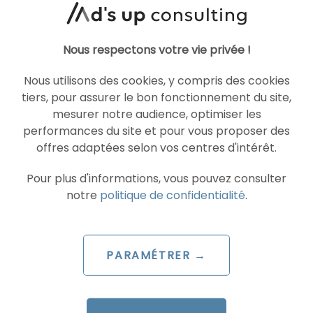
produits DoubleClick migreront
progressivement
, en parallèle du lancement
des différentes fonctionnalités supplémentaires.
Nous respectons votre vie privée !
Une présentation plus complète de ces
nouveaux services sera faite lors de la
Nous utilisons des cookies, y compris des cookies
Google Marketing Live
conférence
qui aura lieu
tiers, pour assurer le bon fonctionnement du site,
le 10 juillet à 12h (GMT). Vous pouvez
vous
mesurer notre audience, optimiser les
inscrire ici
.
performances du site et pour vous proposer des
offres adaptées selon vos centres d'intérêt.
Chez Ad’s up Consulting, nous utilisons déjà la
suite complète DoubleClick pour maitriser
Pour plus d'informations, vous pouvez consulter
l’ensemble de vos enjeux, qu’ils soient de
notre
politique de confidentialité
.
gestion, d’analyse ou d’optimisation de vos
campagnes Search/Display/RTB. N’hésitez pas
à
nous contacter pour en discuter
.
PARAMÉTRER →