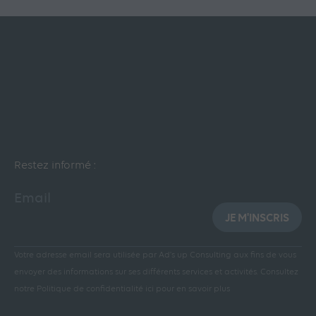
Restez informé :
Email
JE M'INSCRIS
Votre adresse email sera utilisée par Ad’s up Consulting aux fins de vous
envoyer des informations sur ses différents services et activités.
Consultez
notre Politique de confidentialité ici pour en savoir plus