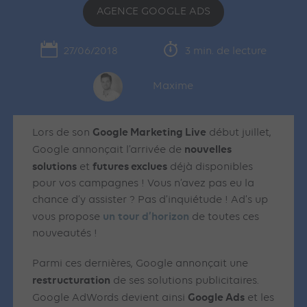
AGENCE GOOGLE ADS
27/06/2018
3 min. de lecture
Maxime
Google Marketing Live
Lors de son
début juillet,
nouvelles
Google annonçait l’arrivée de
solutions
futures exclues
et
déjà disponibles
pour vos campagnes ! Vous n’avez pas eu la
chance d’y assister ? Pas d’inquiétude ! Ad’s up
un
tour d’horizon
vous propose
de toutes ces
nouveautés !
Parmi ces dernières, Google annonçait une
restructuration
de ses solutions publicitaires.
Google Ads
Google AdWords devient ainsi
et les