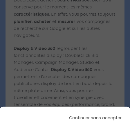
DoubleClick devient
bien qu’il
conserve pour le moment les mêmes
caractéristiques
. En effet, vous pourrez toujours
planifier
acheter
mesurer
,
et
vos campagnes
de recherche sur Google et sur les autres
navigateurs.
Display & Video 360
regroupent les
fonctionnalités display : DoubleClick Bid
Manager, Campaign Manager, Studio et
Display & Video 360
Audience Center.
vous
permettent d’exécuter des campagnes
publicitaires display de bout en bout depuis la
même plateforme. Ainsi, vous pourrez
travailler efficacement et en synergie avec
l’ensemble de vos équipes (performance, brand,
etc).
Continuer sans accepter
Pas d’inquiétude cependant, les