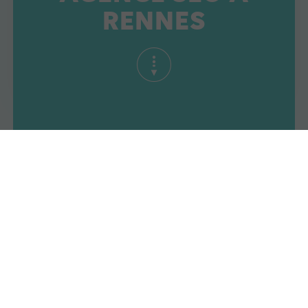
RENNES
Do you want to position your website in the
first Google search results? Our SEO agency
in Rennes accompanies you in the
development
of an SEO
strategy. We optimize
your site to improve its positioning. The
actions put in place allow you to generate
more qualified traffic, to achieve your
business objectives.