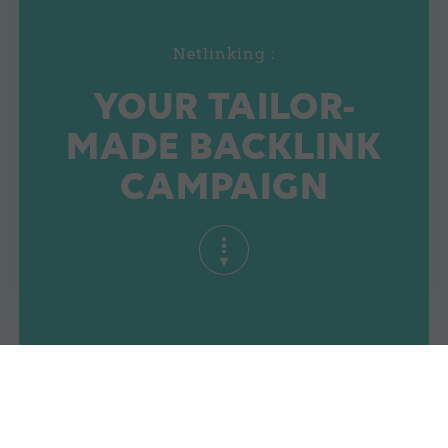
Netlinking :
YOUR TAILOR-
MADE BACKLINK
CAMPAIGN
Entrust Ad's Up with your netlinking
strategy in order to boost your popularity