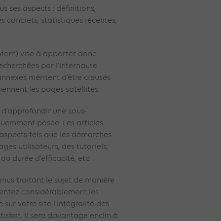
us ses aspects ; définitions,
s concrets, statistiques récentes,
ontent) vise à apporter donc
recherchées par l’internaute.
annexes méritent d’être creusés
iennent les pages satellites.
t d’approfondir une sous-
uemment posée. Les articles
 aspects tels que les démarches
ges utilisateurs, des tutoriels,
u durée d’efficacité, etc.
enus traitant le sujet de manière
mentez considérablement les
sur votre site l’intégralité des
isfait, il sera davantage enclin à