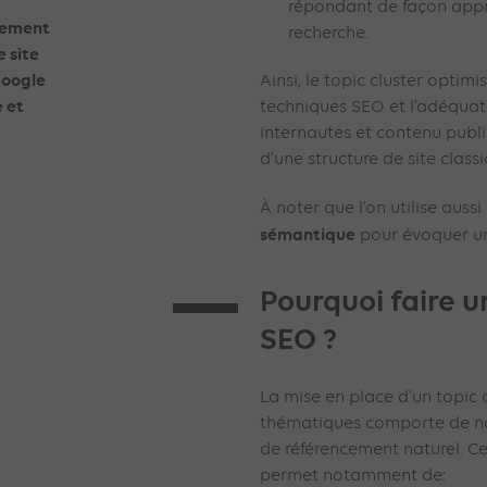
répondant de façon appr
ncement
recherche.
 site
Google
Ainsi, le topic cluster optimis
 et
techniques SEO et l’adéqua
internautes et contenu publié
d’une structure de site classi
À noter que l’on utilise auss
sémantique
pour évoquer un
Pourquoi faire u
SEO ?
La mise en place d’un topic c
thématiques comporte de n
de référencement naturel. Ce
permet notamment de: