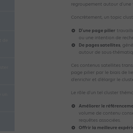
regroupement autour d’une 
Concrètement, un topic clus
D’une page pilier
travail
ou une intention de reche
t de
De pages satellites
, gén
autour de sous-thématiqu
Ces contenus satellites tran
ster
page pilier par le biais de li
d’enrichir et d’élargir le clus
Le rôle d’un tel cluster thém
e un
Améliorer le référencem
volume de contenu consé
requêtes associées.
Offrir la meilleure expéri