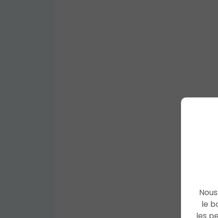
Nous 
le b
les p