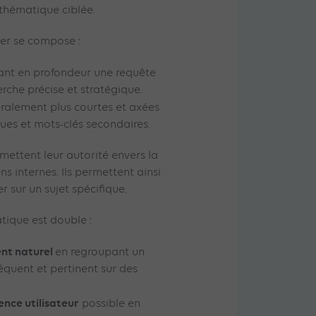
thématique ciblée.
ter se compose :
lant en profondeur une requête
rche précise et stratégique.
éralement plus courtes et axées
es et mots-clés secondaires.
smettent leur autorité envers la
ens internes. Ils permettent ainsi
ter sur un sujet spécifique.
atique est double :
ent naturel
en regroupant un
quent et pertinent sur des
ence utilisateur
possible en