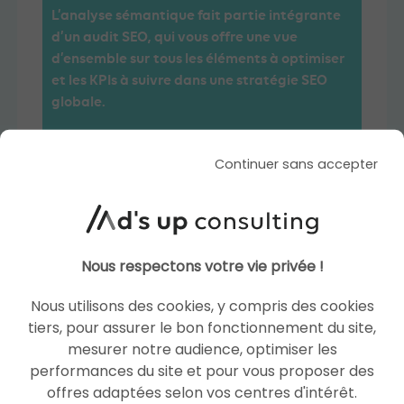
L’analyse sémantique fait partie intégrante
d’un audit SEO, qui vous offre une vue
d’ensemble sur tous les éléments à optimiser
et les KPIs à suivre dans une stratégie SEO
globale.
Les outils SEO pour l’analyse
Continuer sans accepter
sémantique
étude sémantique
De multiples outils facilitent l’
.
Parmi eux, nous retrouvons :
Nous respectons votre vie privée !
Semrush
, un outil complet pour découvrir
Nous utilisons des cookies, y compris des cookies
des millions de mots-clés, à l’échelle
tiers, pour assurer le bon fonctionnement du site,
nationale et locale. Ses fonctionnalités sont
mesurer notre audience, optimiser les
utilisées par 7 millions de professionnels du
1
performances du site et pour vous proposer des
marketing
.
offres adaptées selon vos centres d'intérêt.
Ahrefs
, un ensemble d’outils SEO faciles à