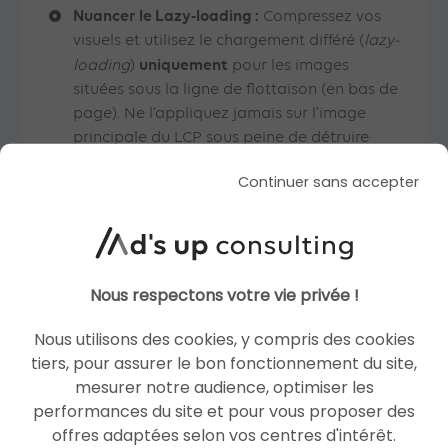
Nuancer le Lazy-loading :
Compressez vos
visuels et utilisez le chargement différé (
lazy-
uniquement
loading
)
pour les images
situées sous la ligne de flottaison (en bas de
page). Ne l’appliquez jamais sur l’image
principale du LCP sous peine de détruire
votre score.
Continuer sans accepter
Améliorer l’Interaction to Next
Paint (INP)
Pour optimiser la réactivité globale, il faut
Nous respectons votre vie privée !
réduire l’impact des scripts qui bloquent le
navigateur :
Nous utilisons des cookies, y compris des cookies
tiers, pour assurer le bon fonctionnement du site,
Découper les longues tâches JavaScript :
Si
mesurer notre audience, optimiser les
un script prend plus de 50 ms à s’exécuter,
performances du site et pour vous proposer des
divisez-le en plusieurs petites tâches pour
offres adaptées selon vos centres d'intérêt.