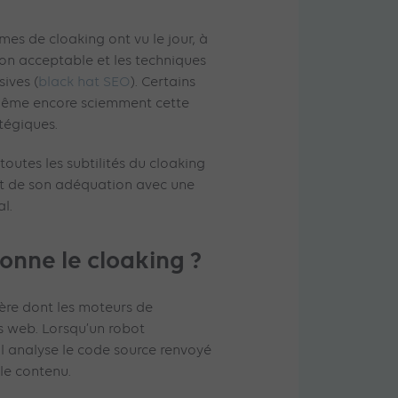
es de cloaking ont vu le jour, à
tion acceptable et les techniques
ives (
black hat SEO
). Certains
même encore sciemment cette
atégiques.
r toutes les subtilités du cloaking
 et de son adéquation avec une
l.
nne le cloaking ?
ière dont les moteurs de
s web. Lorsqu’un robot
 il analyse le code source renvoyé
 le contenu.