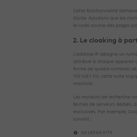
Cette fonctionnalité deme
illicite. Ajoutons que les m
le code source des pages pou
2. Le cloaking à part
L’adresse IP désigne un numé
attribué à chaque appareil c
forme de quatre nombres sép
192.168.1.10), cette suite lo
machine.
Les moteurs de recherche in
fermes de serveurs dédiés, di
exclusives. Par exemple, Goog
suivant :
66.249.64.0/19