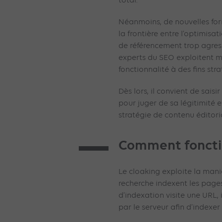
total.
Néanmoins, de nouvelles form
la frontière entre l’optimisa
de référencement trop agress
experts du SEO exploitent 
fonctionnalité à des fins str
Dès lors, il convient de saisi
pour juger de sa légitimité
stratégie de contenu éditoria
Comment fonctio
Le cloaking exploite la man
recherche indexent les page
d’indexation visite une URL,
par le serveur afin d’indexer