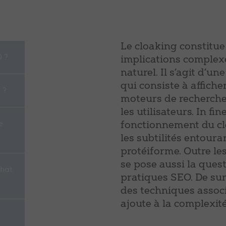
Le cloaking constitu
O ?
implications complex
naturel. Il s’agit d’u
qui consiste à affich
 ?
moteurs de recherche,
les utilisateurs. In fin
e
fonctionnement du clo
les subtilités entoura
protéiforme. Outre le
se pose aussi la quest
 hat
pratiques SEO. De surc
des techniques associ
ajoute à la complexité