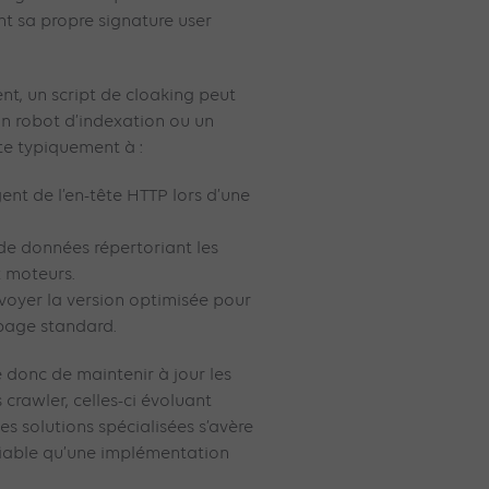
t sa propre signature user
ent, un script de cloaking peut
 un robot d’indexation ou un
te typiquement à :
ent de l’en-tête HTTP lors d’une
e données répertoriant les
x moteurs.
nvoyer la version optimisée pour
 page standard.
e donc de maintenir à jour les
 crawler, celles-ci évoluant
s solutions spécialisées s’avère
fiable qu’une implémentation