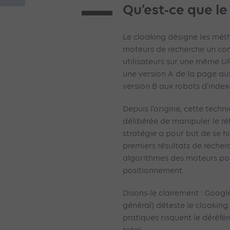
Qu’est-ce que le
Le cloaking désigne les méth
moteurs de recherche un cont
utilisateurs sur une même UR
une version A de la page au
version B aux robots d’index
Depuis l’origine, cette techn
délibérée de manipuler le ré
stratégie a pour but de se h
premiers résultats de recherc
algorithmes des moteurs po
positionnement.
Disons-le clairement : Googl
général) déteste le cloaking.
pratiques risquent le déréfé