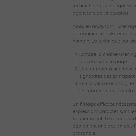
recherche possède égalemen
agent lors de l’indexation.
Ainsi, en analysant l’user ag
déterminer si le visiteur est
humain. La technique consis
Extraire la chaîne User Ag
requête sur une page.
La comparer à une base d
signatures des principau
En cas de corrélation, re
les robots sinon servir la
Un filtrage efficace nécessit
expressions caractérisant les
fréquemment. Le recours à de
également une option plus 
artisanale.