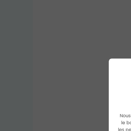
Nous 
le b
les p