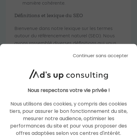
manière cohérente.
Définitions et lexique du SEO
Bienvenue dans notre lexique sur les termes
autour du référencement naturel (SEO). Nous
avons rassemblé diverses définitions qui vous
permettront de maîtriser le jargon SEO et faire
Continuer sans accepter
progresser votre site !
REPORTING SEO
SITELINKS
Nous respectons votre vie privée !
BALISE TITLE
GOOGLE PENGUIN
Nous utilisons des cookies, y compris des cookies
tiers, pour assurer le bon fonctionnement du site,
mesurer notre audience, optimiser les
LINKBAITING
GOOGLE PAGE EXPERIENCE
performances du site et pour vous proposer des
offres adaptées selon vos centres d'intérêt.