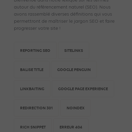
Bienvenue dans notre lexique sur les termes
autour du référencement naturel (SEO). Nous
avons rassemblé diverses définitions qui vous
permettront de maîtriser le jargon SEO et faire
progresser votre site !
REPORTING SEO
SITELINKS
BALISE TITLE
GOOGLE PENGUIN
LINKBAITING
GOOGLE PAGE EXPERIENCE
REDIRECTION 301
NOINDEX
RICH SNIPPET
ERREUR 404