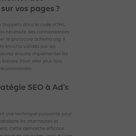
s sur vos pages ?
ch Snippets dans le code HTML
ela nécessite des connaissances
ser le protocole Schema.org. Il
ts enrichis validés par les
devrez ensuite implémenter les
 balises. Pour aller plus loin,
i recommandée.
ratégie SEO à Ad’s
ent une technique puissante pour
tisfaire les internautes et
ent. Cette démarche efficace
chniques poussées, ainsi qu’une