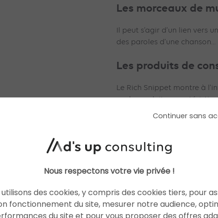
Les morceaux de m
Il peut s’agir d’un lien vers un
des paroles d’une chanson…
Les produits de co
Le Rich Snippet montre à l’i
sur le produit : caractéristiq
techniques, ingrédients, pho
Continuer sans ac
Les personnes conn
Une page web présentant un
placer différentes informatio
Nous respectons votre vie privée !
que : photo, date de naissan
utilisons des cookies, y compris des cookies tiers, pour a
emploi actuel, nationalité…
on fonctionnement du site, mesurer notre audience, opti
Les entreprises
erformances du site et pour vous proposer des offres ad