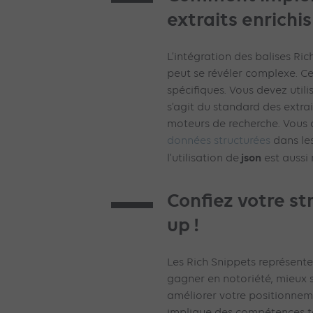
extraits enrichi
L’intégration des balises Ri
peut se révéler complexe. C
spécifiques. Vous devez utili
s’agit du standard des extrai
moteurs de recherche. Vous 
données structurées
dans les
json
l’utilisation de
est auss
Confiez votre st
up !
Les Rich Snippets représent
gagner en notoriété, mieux sa
améliorer votre positionnem
implique des compétences te