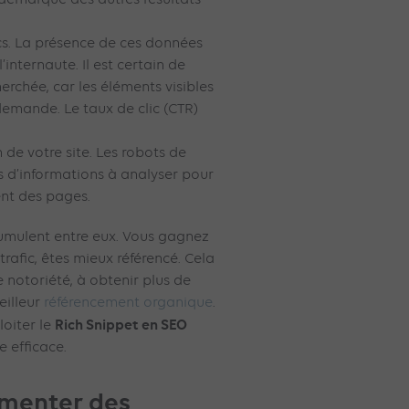
cs. La présence de ces données
internaute. Il est certain de
herchée, car les éléments visibles
demande. Le taux de clic (CTR)
n de votre site. Les robots de
 d’informations à analyser pour
nt des pages.
cumulent entre eux. Vous gagnez
 trafic, êtes mieux référencé. Cela
notoriété, à obtenir plus de
meilleur
référencement organique
.
Rich Snippet en SEO
loiter le
e efficace.
menter des