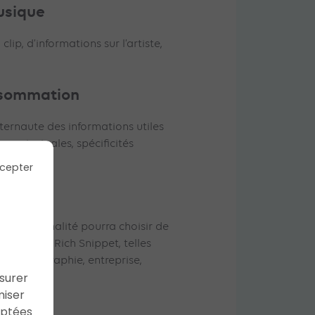
usique
 clip, d’informations sur l’artiste,
nsommation
nternaute des informations utiles
ues principales, spécificités
to(s)…
cepter
ues
e personnalité pourra choisir de
ns dans le Rich Snippet, telles
ce, filmographie, entreprise,
ssurer
miser
aptées