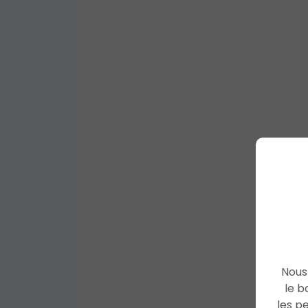
Nous 
le b
les p