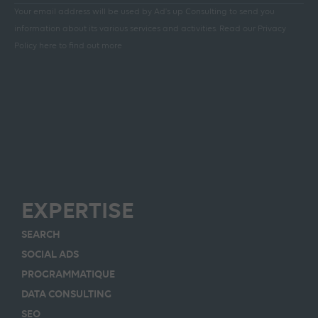
Your email address will be used by Ad's up Consulting to send you
information about its various services and activities.
Read our Privacy
Policy here to find out more
EXPERTISE
SEARCH
SOCIAL ADS
PROGRAMMATIQUE
DATA CONSULTING
SEO