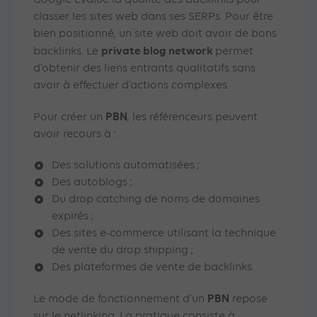
Google évalue la qualité des backlinks pour
classer les sites web dans ses SERPs. Pour être
bien positionné, un site web doit avoir de bons
private blog network
backlinks. Le
permet
d’obtenir des liens entrants qualitatifs sans
avoir à effectuer d’actions complexes.
PBN
Pour créer un
, les référenceurs peuvent
avoir recours à :
Des solutions automatisées ;
Des autoblogs ;
Du drop catching de noms de domaines
expirés ;
Des sites e-commerce utilisant la technique
de vente du drop shipping ;
Des plateformes de vente de backlinks.
PBN
Le mode de fonctionnement d’un
repose
sur le netlinking. La pratique consiste à