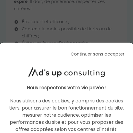
expiré
. Il doit, de préférence, respecter ces
critères :
Être court et efficace ;
Contenir le moins possible de tirets ou de
chiffres ;
Éviter les fautes d’orthographe ;
Choisir la bonne extension pour un
Continuer sans accepter
référencement local : .fr en France, .be en
Belgique, etc. ;
Privilégier l’extension de référence .com.
private blog network
Le
ne fait pas l’unanimité
Nous respectons votre vie privée !
parmi les référenceurs. Cette pratique SEO
black hat peut s’avérer efficace dans le cadre
Nous utilisons des cookies, y compris des cookies
d’une stratégie de netlinking, mais elle n’est pas
tiers, pour assurer le bon fonctionnement du site,
PBN
mesurer notre audience, optimiser les
sans danger. Si Google découvre un
, le
performances du site et pour vous proposer des
propriétaire peut être sévèrement sanctionné.
offres adaptées selon vos centres d'intérêt.
Du reste, les réseaux de sites constituent