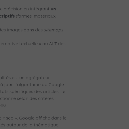
un
 précision en intégrant
riptifs
(formes, matériaux,
 des images dans des
sitemaps
lternative textuelle » ou ALT des
lités est un agrégateur
à jour. L’algorithme de Google
tats spécifiques des articles. Le
ctionne selon des critères
enu.
 « seo », Google affiche dans le
ités autour de la thématique.