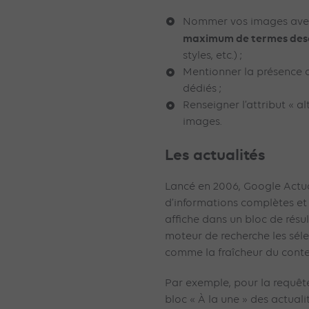
Nommer vos images avec
maximum de termes desc
styles, etc.) ;
Mentionner la présence
dédiés ;
Renseigner l’attribut « a
images.
Les actualités
Lancé en 2006, Google Actua
d’informations complètes et 
affiche dans un bloc de résul
moteur de recherche les séle
comme la fraîcheur du cont
Par exemple, pour la requête
bloc « À la une » des actual