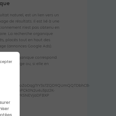
ique
ltat naturel, est un lien vers un
age de résultats. Il est lié à une
itionnement n’est pas obtenu en
aire. La recherche organique
és, placés tout en haut des
 page (annonces Google Ads).
recherche organique correspond
cepter
t de la page ou, si elle en
ption.
ssurer
k
miser
aptées