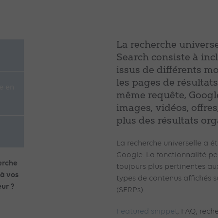
La recherche universe
Search consiste à inc
issus de différents m
les pages de résultat
le en
même requête, Googl
images, vidéos, offres
plus des résultats or
La recherche universelle a é
Google. La fonctionnalité p
herche
toujours plus pertinentes aux 
 à vos
types de contenus affichés s
ur ?
(SERPs).
Featured snippet
, FAQ, reche