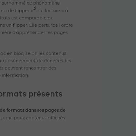
 a surnommé ce phénomène
3
ma de flipper »
. La lecture « à
ltats est comparable au
 un flipper. Elle perturbe l’ordre
anière d’appréhender les pages
loc en bloc, selon les contenus
au foisonnement de données, les
s peuvent rencontrer des
ne information.
formats présents
 de formats dans ses pages de
q principaux contenus affichés