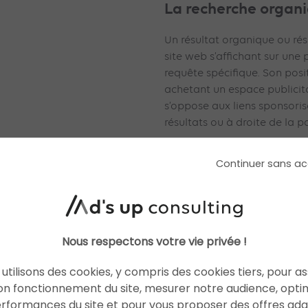
La recherche organ
Un résultat organique ou résu
site web s’affichant sur une p
requête spécifique. Son pos
achetant un espace publicit
s’oppose aux liens sponsoris
résultats ou à droite de la
Sur la SERP ci-dessous, la 
Continuer sans ac
aux liens bleus avec un extrai
contient une, la meta descri
Nous respectons votre vie privée !
utilisons des cookies, y compris des cookies tiers, pour a
Les People Also As
on fonctionnement du site, mesurer notre audience, opti
erformances du site et pour vous proposer des offres ad