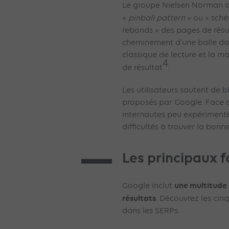
Le groupe Nielsen Norman
«
pinball pattern
» ou « sché
rebonds » des pages de résu
cheminement d’une balle dans
classique de lecture et la m
4
de résultat
.
Les utilisateurs sautent de b
proposés par Google. Face 
internautes peu expérimenté
difficultés à trouver la bon
Les principaux 
une multitude
Google inclut
résultats
. Découvrez les cin
dans les SERPs.