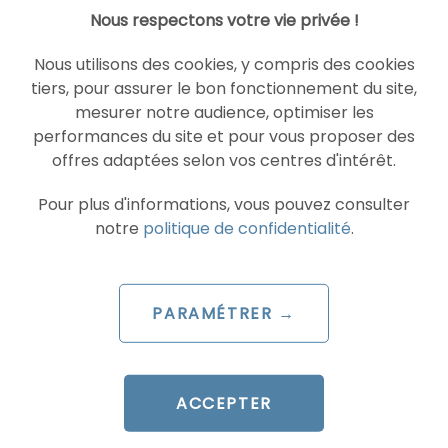
Nous respectons votre vie privée !
Nous utilisons des cookies, y compris des cookies
tiers, pour assurer le bon fonctionnement du site,
mesurer notre audience, optimiser les
ARTICLE DE BLOG
performances du site et pour vous proposer des
offres adaptées selon vos centres d'intérêt.
TikTok is enhancing its AI-
powered video creation with
Pour plus d'informations, vous pouvez consulter
Dreamina Seedance 2.5
notre
politique de confidentialité
.
Le 4 August 2026
par
Davidson
PARAMÉTRER →
READ THE BIO
ACCEPTER
AI
AI