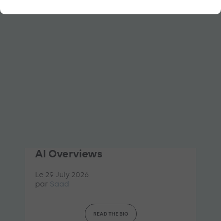
ARTICLE DE BLOG
GEO Strategy: Rethinking
your media mix in the age of
AI Overviews
Le 29 July 2026
par
Saad
READ THE BIO