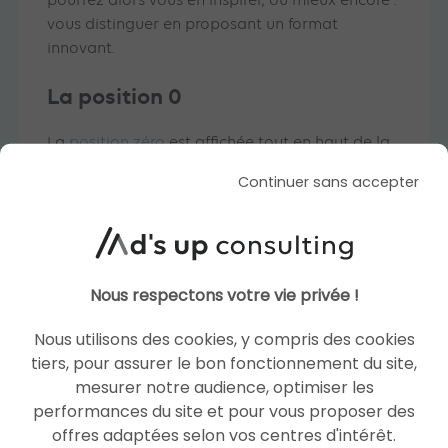
pourrez alors vous en inspirer, ou mieux encore :
vous distinguer en proposant un format
innovant.
La position 0
La
position zéro
est affichée tout en haut de la
SERP, avant même le premier résultat naturel.
Continuer sans accepter
Ce bloc inratable contient un extrait de page
web répondant directement aux mots-clés
entrés dans le moteur de recherche. Un de vos
concurrents occupe cette place enviée ?
Analysez le contenu du bloc pour comprendre
Nous respectons votre vie privée !
ses atouts, puis visitez la page.
Nous utilisons des cookies, y compris des cookies
La
position 0
s’obtient en remplissant plusieurs
tiers, pour assurer le bon fonctionnement du site,
critères, comme :
mesurer notre audience, optimiser les
performances du site et pour vous proposer des
Une page bien référencée dans Google ;
offres adaptées selon vos centres d'intérêt.
Un temps de chargement très court ;