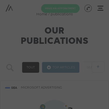
MAKE AN APPOINTMENT
Home
/
publications
OUR
PUBLICATIONS
+
TOUT
TOP ARTICLES
SEA
GOOGLE ADS
SOCIAL ADS
SEO
SEA
MICROSOFT ADVERTISING
TRAINING
AI
PROGRAMMATIC