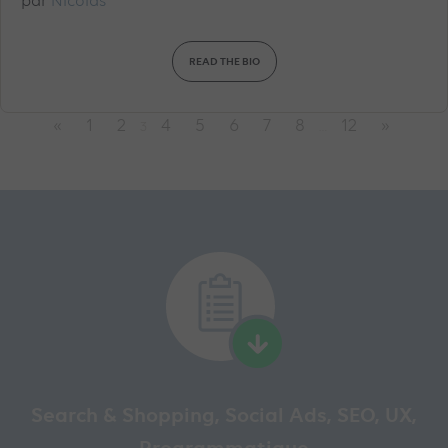
par
Nicolas
READ THE BIO
«
1
2
4
5
6
7
8
12
»
3
…
Search & Shopping, Social Ads, SEO, UX,