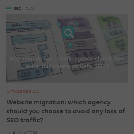
SNAPCHAT ADVERTISEMENTS
GEA
SEO
SEO
GOOGLE ANALYTICS
LINKEDIN ADVERTISEMENTS
SHOPPING ADS
ARTICLE DE BLOG
Website migration: which agency
should you choose to avoid any loss of
SEO traffic?
Le 4 May 2026