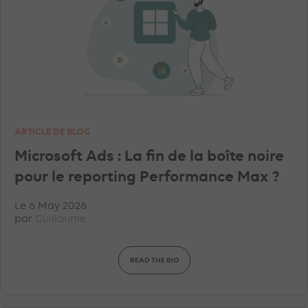
TIKTOK ADVERTISEMENTS
FACEBOOK ADVERTISEMENTS
INSTAGRAM ADVERTISEMENTS
YOUTUBE ADS
ARTICLE DE BLOG
GEO
MICROSOFT ADVERTISING
DATA
Microsoft Ads : La fin de la boîte noire
pour le reporting Performance Max ?
PINTEREST ADVERTISEMENTS
UNCATEGORISED
Le 6 May 2026
par
Guillaume
IN-HOUSE
TRACKING
TOP ARTICLES
READ THE BIO
AMAZON ADVERTISING
DISPLAY & RTB